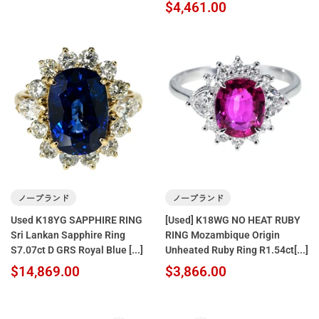
$4,461.00
ノーブランド
ノーブランド
Used K18YG SAPPHIRE RING
[Used] K18WG NO HEAT RUBY
Sri Lankan Sapphire Ring
RING Mozambique Origin
S7.07ct D GRS Royal Blue [...]
Unheated Ruby Ring R1.54ct[...]
$14,869.00
$3,866.00