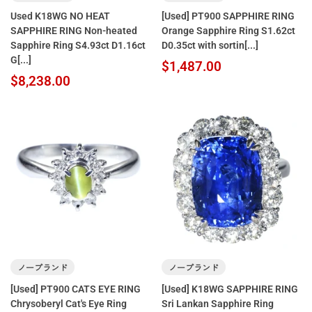
Used K18WG NO HEAT
[Used] PT900 SAPPHIRE RING
SAPPHIRE RING Non-heated
Orange Sapphire Ring S1.62ct
Sapphire Ring S4.93ct D1.16ct
D0.35ct with sortin[...]
G[...]
$1,487.00
$8,238.00
ノーブランド
ノーブランド
[Used] PT900 CATS EYE RING
[Used] K18WG SAPPHIRE RING
Chrysoberyl Cat's Eye Ring
Sri Lankan Sapphire Ring