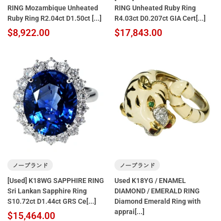
RING Mozambique Unheated
RING Unheated Ruby Ring
Ruby Ring R2.04ct D1.50ct [...]
R4.03ct D0.207ct GIA Cert[...]
$8,922.00
$17,843.00
ノーブランド
ノーブランド
[Used] K18WG SAPPHIRE RING
Used K18YG / ENAMEL
Sri Lankan Sapphire Ring
DIAMOND / EMERALD RING
S10.72ct D1.44ct GRS Ce[...]
Diamond Emerald Ring with
apprai[...]
$15,464.00