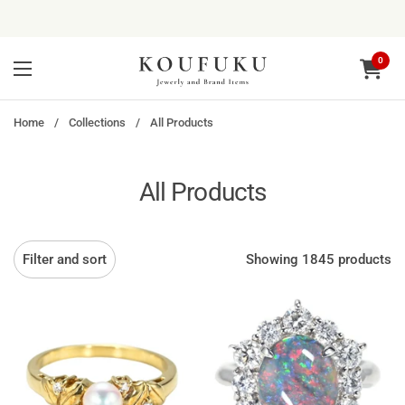
Skip to content
0
Open ca
Open menu
Home
/
Collections
/
All Products
All Products
Showing 1845 products
Filter and sort