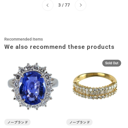
Next
3 / 77
Previous
Recommended Items
We also recommend these products
Sold Out
ノーブランド
ノーブランド