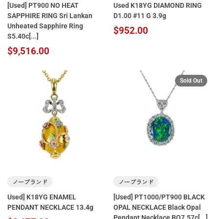
[Used] PT900 NO HEAT
Used K18YG DIAMOND RING
SAPPHIRE RING Sri Lankan
D1.00 #11 G 3.9g
Unheated Sapphire Ring
$952.00
S5.40c[...]
$9,516.00
Sold Out
ノーブランド
ノーブランド
Used] K18YG ENAMEL
[Used] PT1000/PT900 BLACK
PENDANT NECKLACE 13.4g
OPAL NECKLACE Black Opal
Pendant Necklace BO7.57c[...]