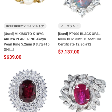
KOUFUKUオンラインストア
ノーブランド
[Used] MIKIMOTO K18YG
[Used] PT900 BLACK OPAL
AKOYA PEARL RING Akoya
RING BO2.90ct D1.65ct CGL
Pearl Ring 5.2mm D 3.7g #15
Certificate 12.8g #12
ON[...]
$7,137.00
$639.00