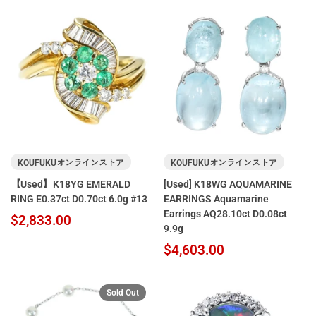
KOUFUKUオンラインストア
KOUFUKUオンラインストア
【Used】K18YG EMERALD
[Used] K18WG AQUAMARINE
RING E0.37ct D0.70ct 6.0g #13
EARRINGS Aquamarine
Earrings AQ28.10ct D0.08ct
$2,833.00
9.9g
$4,603.00
Sold Out