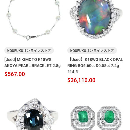
KOUFUKUオンラインストア
KOUFUKUオンラインストア
[Used] MIKIMOTO K18WG
【Used】K18WG BLACK OPAL
AKOYA PEARL BRACELET 2.8g
RING BO6.60ct D0.58ct 7.4g
#14.5
$567.00
$36,110.00