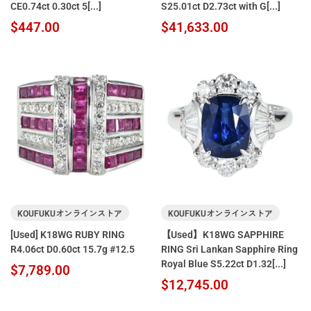
CE0.74ct 0.30ct 5[...]
S25.01ct D2.73ct with G[...]
$447.00
$41,633.00
KOUFUKUオンラインストア
KOUFUKUオンラインストア
[Used] K18WG RUBY RING
【Used】K18WG SAPPHIRE
R4.06ct D0.60ct 15.7g #12.5
RING Sri Lankan Sapphire Ring
Royal Blue S5.22ct D1.32[...]
$7,789.00
$12,745.00