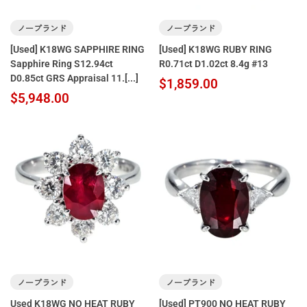
ノーブランド
ノーブランド
[Used] K18WG SAPPHIRE RING
[Used] K18WG RUBY RING
Sapphire Ring S12.94ct
R0.71ct D1.02ct 8.4g #13
D0.85ct GRS Appraisal 11.[...]
$1,859.00
$5,948.00
ノーブランド
ノーブランド
Used K18WG NO HEAT RUBY
[Used] PT900 NO HEAT RUBY