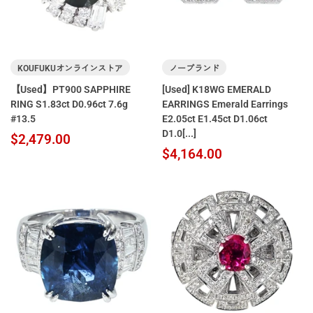
KOUFUKUオンラインストア
ノーブランド
【Used】PT900 SAPPHIRE
[Used] K18WG EMERALD
RING S1.83ct D0.96ct 7.6g
EARRINGS Emerald Earrings
#13.5
E2.05ct E1.45ct D1.06ct
D1.0[...]
$2,479.00
$4,164.00